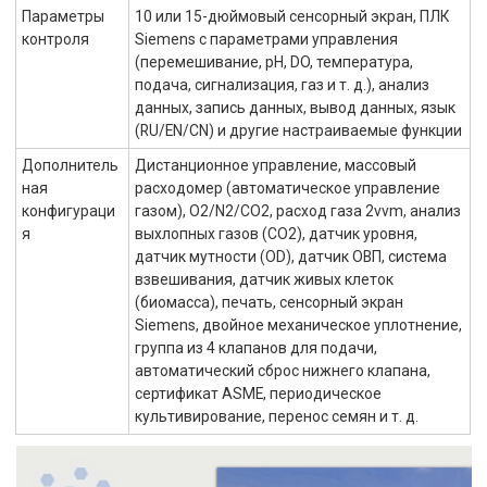
Параметры
10 или 15-дюймовый сенсорный экран, ПЛК
контроля
Siemens с параметрами управления
(перемешивание, pH, DO, температура,
подача, сигнализация, газ и т. д.), анализ
данных, запись данных, вывод данных, язык
(RU/EN/CN) и другие настраиваемые функции
Дополнитель
Дистанционное управление, массовый
ная
расходомер (автоматическое управление
конфигураци
газом), O2/N2/CO2, расход газа 2vvm, анализ
я
выхлопных газов (CO2), датчик уровня,
датчик мутности (OD), датчик ОВП, система
взвешивания, датчик живых клеток
(биомасса), печать, сенсорный экран
Siemens, двойное механическое уплотнение,
группа из 4 клапанов для подачи,
автоматический сброс нижнего клапана,
сертификат ASME, периодическое
культивирование, перенос семян и т. д.