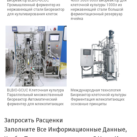
Биореактор BLBIO-GCUC
400л 500л 600л Биореактор для
Промышленный ферментер из
клеточной культуры 1000л из
нержавеющей стали Биореактор
нержавеющей стали большой
для культивирования клеток
ферментационный резервуар
ячейка
BLBIO-GCUC Клеточная культура
Международная технология
Параллельный множественный
Биореактор клеточной культуры
биореактор Автоматический
Ферментация млекопитающих
ферментер для млекопитающих
основные принципы
Запросить Расценки
Заполните Все Информационные Данные,