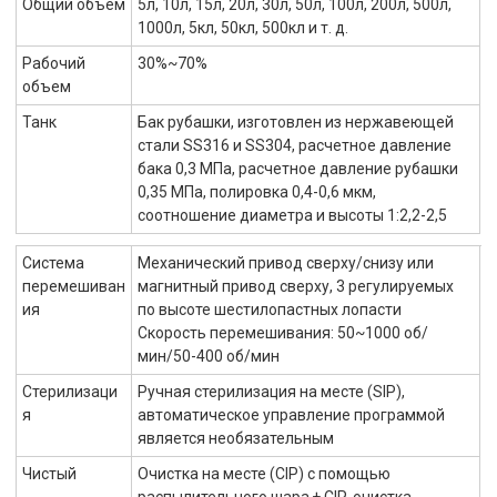
Общий объем
5л, 10л, 15л, 20л, 30л, 50л, 100л, 200л, 500л,
1000л, 5кл, 50кл, 500кл и т. д.
Рабочий
30%~70%
объем
Танк
Бак рубашки, изготовлен из нержавеющей
стали SS316 и SS304, расчетное давление
бака 0,3 МПа, расчетное давление рубашки
0,35 МПа, полировка 0,4-0,6 мкм,
соотношение диаметра и высоты 1:2,2-2,5
Система
Механический привод сверху/снизу или
перемешиван
магнитный привод сверху, 3 регулируемых
ия
по высоте шестилопастных лопасти
Скорость перемешивания: 50~1000 об/
мин/50-400 об/мин
Стерилизаци
Ручная стерилизация на месте (SIP),
я
автоматическое управление программой
является необязательным
Чистый
Очистка на месте (CIP) с помощью