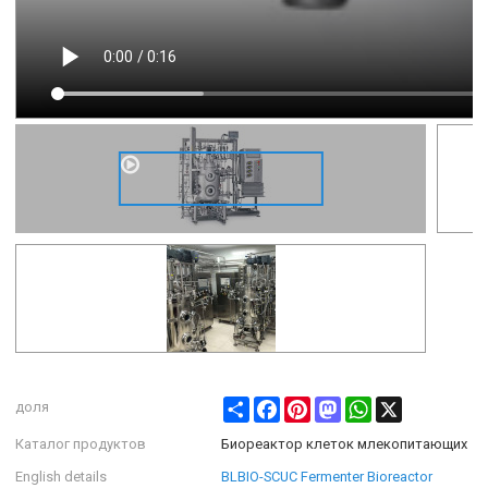
Share
Facebook
Pinterest
Mastodon
WhatsApp
X
доля
Каталог продуктов
Биореактор клеток млекопитающих
English details
BLBIO-SCUC Fermenter Bioreactor