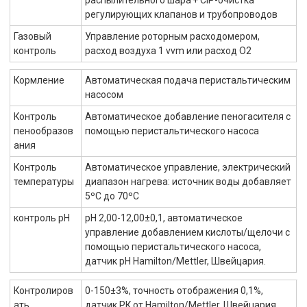
распылительного шара + CIP-очистка
регулирующих клапанов и трубопроводов
Газовый
Управление роторным расходомером,
контроль
расход воздуха 1 vvm или расход O2
Кормление
Автоматическая подача перистальтическим
насосом
Контроль
Автоматическое добавление пеногасителя с
пенообразов
помощью перистальтического насоса
ания
Контроль
Автоматическое управление, электрический
температуры
диапазон нагрева: источник воды добавляет
5ºC до 70ºC
контроль pH
pH 2,00-12,00±0,1, автоматическое
управление добавлением кислоты/щелочи с
помощью перистальтического насоса,
датчик pH Hamilton/Mettler, Швейцария.
Контролиров
0-150±3%, точность отображения 0,1%,
ать
датчик РК от Hamilton/Mettler, Швейцария.