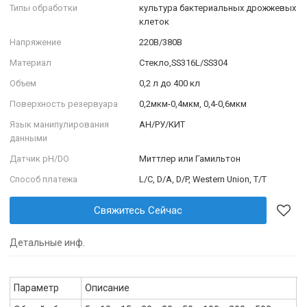
Типы обработки
культура бактериальных дрожжевых
клеток
Напряжение
220В/380В
Материал
Стекло,SS316L/SS304
Объем
0,2 л до 400 кл
Поверхность резервуара
0,2мкм-0,4мкм, 0,4-0,6мкм
Язык манипулирования
АН/РУ/КИТ
данными
Датчик pH/DO
Миттлер или Гамильтон
Способ платежа
L/C, D/A, D/P, Western Union, T/T
Свяжитесь Сейчас
Детальные инф.
Параметр
Описание