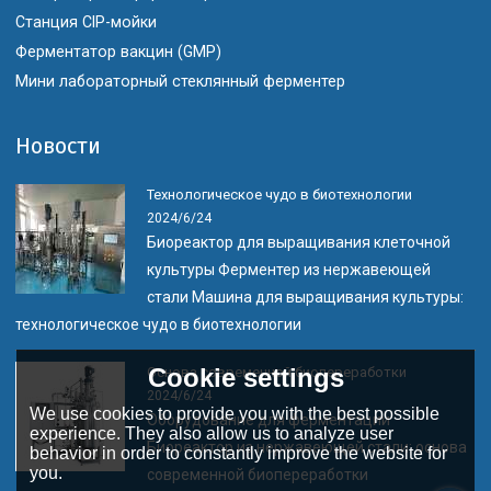
Станция CIP-мойки
Ферментатор вакцин (GMP)
Мини лабораторный стеклянный ферментер
Новости
Технологическое чудо в биотехнологии
2024/6/24
Биореактор для выращивания клеточной
культуры Ферментер из нержавеющей
стали Машина для выращивания культуры:
технологическое чудо в биотехнологии
Cookie settings
Основа современной биопереработки
2024/6/24
We use cookies to provide you with the best possible
Оборудование для ферментации
experience. They also allow us to analyze user
Биореактор из нержавеющей стали: основа
behavior in order to constantly improve the website for
you.
современной биопереработки